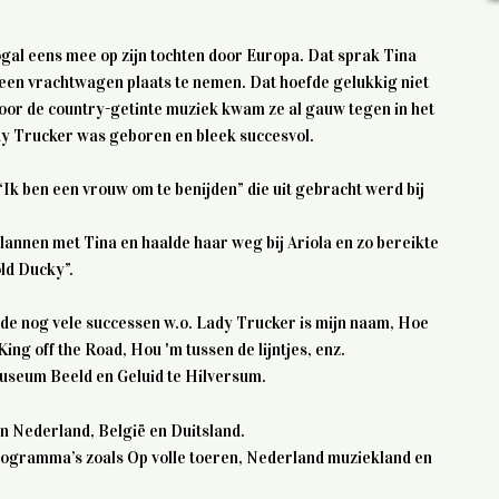
ogal eens mee op zijn tochten door Europa. Dat sprak Tina
n een vrachtwagen plaats te nemen. Dat hoefde gelukkig niet
voor de country-getinte muziek kwam ze al gauw tegen in het
dy Trucker was geboren en bleek succesvol.
Ik ben een vrouw om te benijden” die uit gebracht werd bij
lannen met Tina en haalde haar weg bij Ariola en zo bereikte
old Ducky”.
de nog vele successen w.o. Lady Trucker is mijn naam, Hoe
ing off the Road, Hou 'm tussen de lijntjes, enz.
museum Beeld en Geluid te Hilversum.
in Nederland, België en Duitsland.
eprogramma’s zoals Op volle toeren, Nederland muziekland en