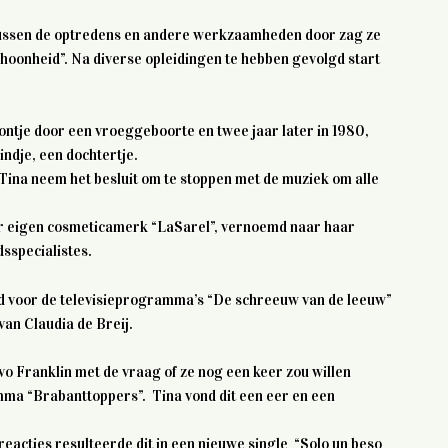
 Tussen de optredens en andere werkzaamheden door zag ze
hoonheid”. Na diverse opleidingen te hebben gevolgd start
oontje door een vroeggeboorte en twee jaar later in 1980,
indje, een dochtertje.
Tina neem het besluit om te stoppen met de muziek om alle
aar eigen cosmeticamerk “LaSarel”, vernoemd naar haar
dsspecialistes.
d voor de televisieprogramma’s “De schreeuw van de leeuw”
an Claudia de Breij.
vo Franklin met de vraag of ze nog een keer zou willen
mma “Brabanttoppers”. Tina vond dit een eer en een
reacties resulteerde dit in een nieuwe single “Solo un beso