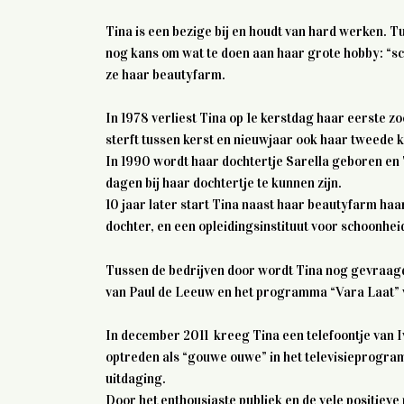
Tina is een bezige bij en houdt van hard werken.
nog kans om wat te doen aan haar grote hobby: “sc
ze haar beautyfarm.
In 1978 verliest Tina op 1e kerstdag haar eerste z
sterft tussen kerst en nieuwjaar ook haar tweede k
In 1990 wordt haar dochtertje Sarella geboren en 
dagen bij haar dochtertje te kunnen zijn.
10 jaar later start Tina naast haar beautyfarm h
dochter, en een opleidingsinstituut voor schoonhei
Tussen de bedrijven door wordt Tina nog gevraag
van Paul de Leeuw en het programma “Vara Laat” v
In december 2011 kreeg Tina een telefoontje van I
optreden als “gouwe ouwe” in het televisieprogra
uitdaging.
Door het enthousiaste publiek en de vele positieve 