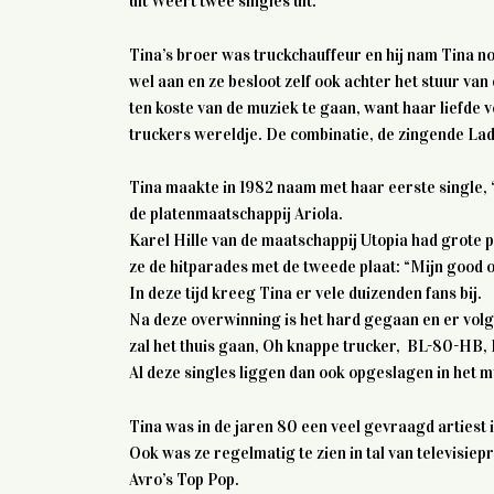
uit Weert twee singles uit.
Tina’s broer was truckchauffeur en hij nam Tina n
wel aan en ze besloot zelf ook achter het stuur va
ten koste van de muziek te gaan, want haar liefde 
truckers wereldje. De combinatie, de zingende La
Tina maakte in 1982 naam met haar eerste single, “
de platenmaatschappij Ariola.
Karel Hille van de maatschappij Utopia had grote p
ze de hitparades met de tweede plaat: “Mijn good 
In deze tijd kreeg Tina er vele duizenden fans bij.
Na deze overwinning is het hard gegaan en er volg
zal het thuis gaan, Oh knappe trucker, BL-80-HB, K
Al deze singles liggen dan ook opgeslagen in het 
Tina was in de jaren 80 een veel gevraagd artiest 
Ook was ze regelmatig te zien in tal van televisi
Avro’s Top Pop.