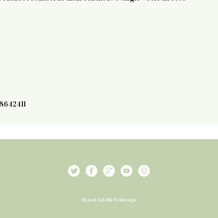
28642411
Bezoek LaLoNi Webdesign